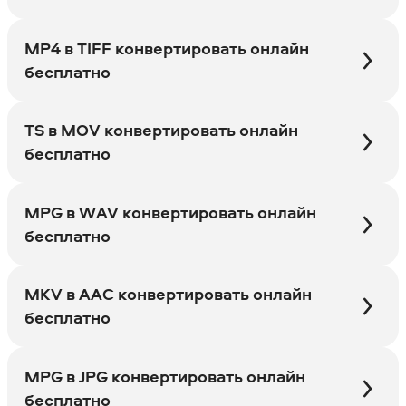
MP4 в TIFF конвертировать онлайн
бесплатно
TS в MOV конвертировать онлайн
бесплатно
MPG в WAV конвертировать онлайн
бесплатно
MKV в AAC конвертировать онлайн
бесплатно
MPG в JPG конвертировать онлайн
бесплатно