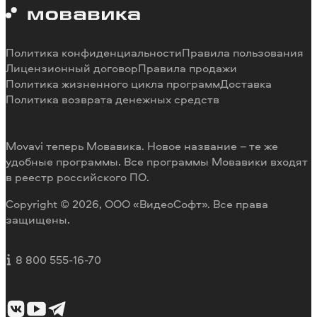
Системные требования программ
Работа в Мовавике
Отмена подписки
Наши авторы
Способы оплаты
Отзывы пользователей
Политика конфиденциальности
Правила пользования
Возврат средств
Разработка видеоредактора под заказ
Лицензионный договор
Правила продажи
Политика жизненного цикла программ
Доставка
Политика возврата денежных средств
Movavi теперь Мовавика. Новое название – те же
удобные программы. Все программы Мовавики входят
в реестр российского ПО.
Copyright © 2026, ООО «ВидеоСофт». Все права
защищены.
8 800 555-16-70