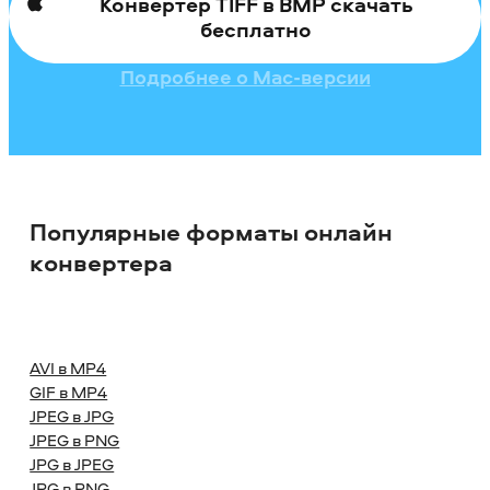
Конвертер TIFF в BMP скачать
бесплатно
Подробнее о Mac-версии
Популярные форматы онлайн
конвертера
AVI в MP4
GIF в MP4
JPEG в JPG
JPEG в PNG
JPG в JPEG
JPG в PNG