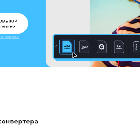
OB в 3GP
сплатно
c-версии
конвертера