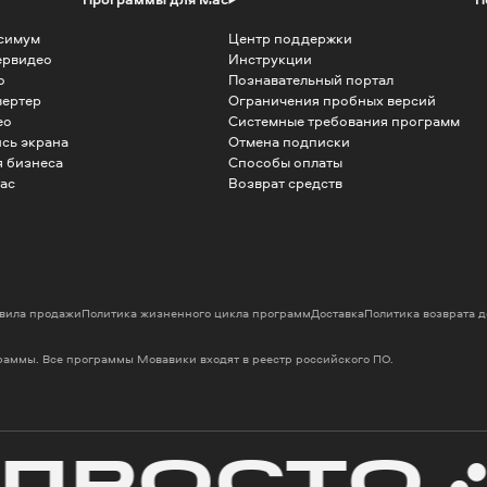
симум
Центр поддержки
ервидео
Инструкции
о
Познавательный портал
вертер
Ограничения пробных версий
ео
Системные требования программ
сь экрана
Отмена подписки
 бизнеса
Способы оплаты
ac
Возврат средств
вила продажи
Политика жизненного цикла программ
Доставка
Политика возврата 
граммы. Все программы Мовавики входят в реестр российского ПО.
РОСТО
К