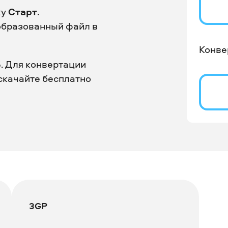
ку
Старт
.
образованный файл в
Конве
. Для конвертации
скачайте бесплатно
3GP