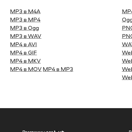
MP3 в M4A
MP
MP3 в MP4
Ogg
MP3 в Ogg
PNG
MP3 в WAV
PNG
MP4 в AVI
WA
MP4 в GIF
We
MP4 в MKV
Web
MP4 в MOV
MP4 в MP3
Web
We
Программы для Mac
П