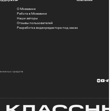
О Мовавике
Работа в Мовавике
Наши авторы
Отзывы пользователей
Разработка видеоредактора под заказ
денежных средств
ЛАССНЫЙ 