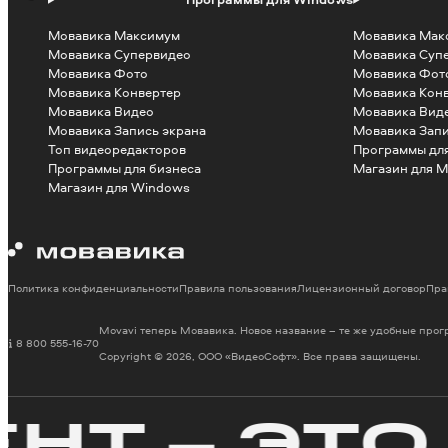
Мовавика Максимум
Мовавика Мак
Мовавика Супервидео
Мовавика Суп
Мовавика Фото
Мовавика Фот
Мовавика Конвертер
Мовавика Кон
Мовавика Видео
Мовавика Вид
Мовавика Запись экрана
Мовавика Запи
Топ видеоредакторов
Программы для
Программы для бизнеса
Магазин для M
Магазин для Windows
Политика конфиденциальности
Правила пользования
Лицензионный договор
Пра
Movavi теперь Мовавика. Новое название – те же удобные про
8 800 555-16-70
Copyright © 2026, ООО «ВидеоСофт». Все права защищены.
 – ЭТО П