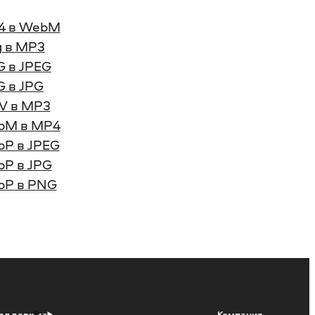
4 в WebM
 в MP3
 в JPEG
 в JPG
V в MP3
bM в MP4
P в JPEG
P в JPG
bP в PNG
оддержка
Компания