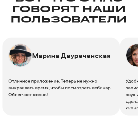
ГОВОРЯТ НАШИ
ПОЛЬЗОВАТЕЛИ
Марина Двуреченская
Отличное приложение. Теперь не нужно
Удобн
выкраивать время, чтобы посмотреть вебинар.
запис
Облегчает жизнь!
звук 
сдела
купил
быстр
досто
можно
Благ