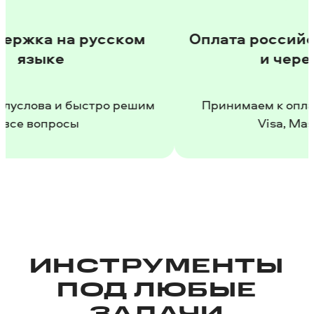
на русском
Оплата российскими к
е
и через СБП
и быстро решим
Принимаем к оплате Мир, Sb
осы
Visa, Mastercard
ИНСТРУМЕНТЫ
ПОД ЛЮБЫЕ