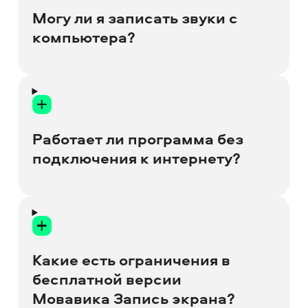
параллельно с записью экрана или
Могу ли я записать звуки с
отдельно от неё.
компьютера?
Да, конечно. Вы можете записывать
любые аудио, проигрываемые на вашем
компьютере. И даже свой голос на
Работает ли программа без
микрофон.
подключения к интернету?
Да,
Мовавика Запись экрана
работает
офлайн. Чтобы сделать запись экрана,
вам не нужно подключаться к
Какие есть ограничения в
интернету.
бесплатной версии
Мовавика Запись экрана?