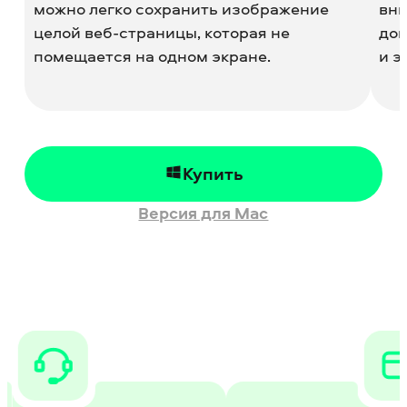
можно легко сохранить изображение
вни
целой веб-страницы, которая не
дон
помещается на одном экране.
и э
Купить
Версия для Mac