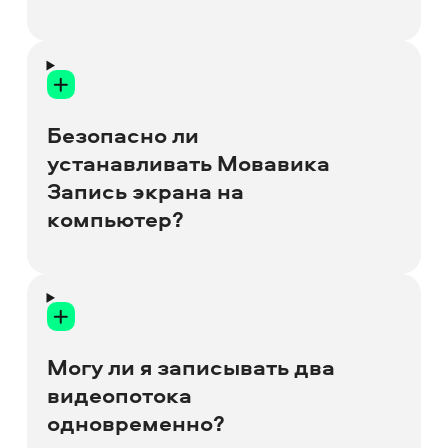
У бесплатной версии программы есть
следующие ограничения: 7-дневный
пробный период и водяной знак на
Безопасно ли
сохранённых записях.
устанавливать Мовавика
Запись экрана на
компьютер?
Да, программа абсолютно безопасна
для вашего компьютера.
Могу ли я записывать два
видеопотока
одновременно?