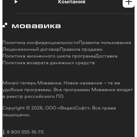
Инструкции
Компания
Познавательный портал
Ограничения пробных версий
О Мовавике
Системные требования программ
Работа в Мовавике
Отмена подписки
Наши авторы
Способы оплаты
Отзывы пользователей
Политика конфиденциальности
Правила пользования
Возврат средств
Разработка видеоредактора под заказ
Лицензионный договор
Правила продажи
Политика жизненного цикла программ
Доставка
Политика возврата денежных средств
Movavi теперь Мовавика. Новое название – те же
удобные программы. Все программы Мовавики входят
в реестр российского ПО.
Copyright © 2026, ООО «ВидеоСофт». Все права
защищены.
8 800 555-16-70