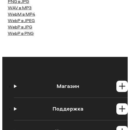
PNG в JPG
WAV в MP3
WebM в MP4
WebP в JPEG
WebP в JPG
WebP в PNG
Магазин
Программы для Windows
Программы для Mac
Поддержка
Центр поддержки