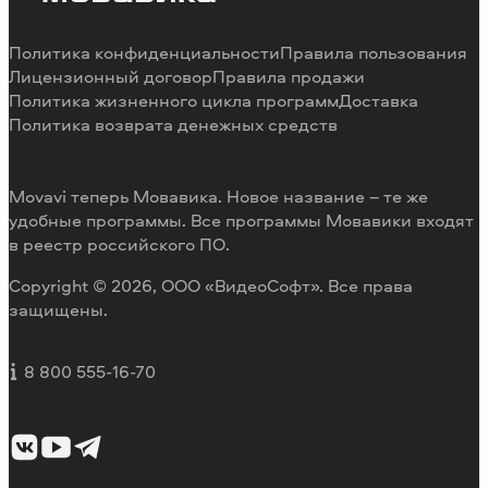
Отмена подписки
Наши авторы
Способы оплаты
Отзывы пользователей
Политика конфиденциальности
Правила пользования
Возврат средств
Разработка видеоредактора под заказ
Лицензионный договор
Правила продажи
Политика жизненного цикла программ
Доставка
Политика возврата денежных средств
Movavi теперь Мовавика. Новое название – те же
удобные программы. Все программы Мовавики входят
в реестр российского ПО.
Copyright © 2026, ООО «ВидеоСофт». Все права
защищены.
8 800 555-16-70