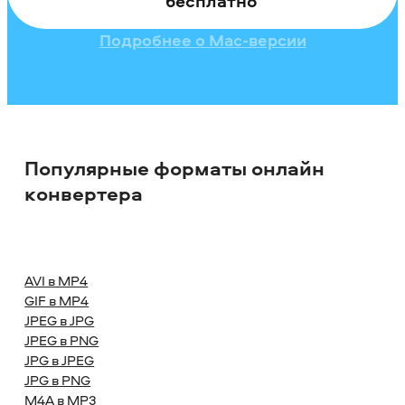
бесплатно
Подробнее о Mac-версии
Популярные форматы онлайн
конвертера
AVI в MP4
GIF в MP4
JPEG в JPG
JPEG в PNG
JPG в JPEG
JPG в PNG
M4A в MP3