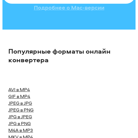
Подробнее о Mac-версии
Популярные форматы онлайн
конвертера
AVI в MP4
GIF в MP4
JPEG в JPG
JPEG в PNG
JPG в JPEG
JPG в PNG
M4A в MP3
MKV в MP4