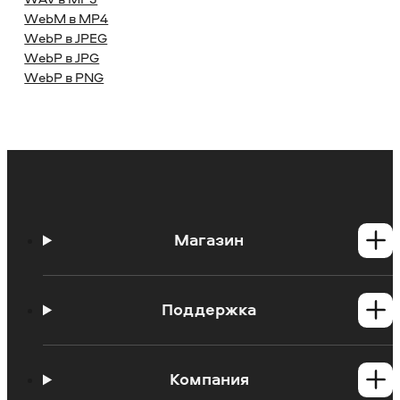
WebM в MP4
WebP в JPEG
WebP в JPG
WebP в PNG
Магазин
Программы для Windows
Программы для Mac
Поддержка
Центр поддержки
Инструкции
Компания