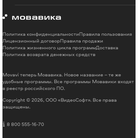
Познавательный портал
Ограничения пробных версий
О Мовавике
Системные требования программ
Работа в Мовавике
Отмена подписки
Наши авторы
Способы оплаты
Отзывы пользователей
Политика конфиденциальности
Правила пользования
Возврат средств
Разработка видеоредактора под заказ
Лицензионный договор
Правила продажи
Политика жизненного цикла программ
Доставка
Политика возврата денежных средств
Movavi теперь Мовавика. Новое название – те же
удобные программы. Все программы Мовавики входят
в реестр российского ПО.
Copyright © 2026, ООО «ВидеоСофт». Все права
защищены.
8 800 555-16-70