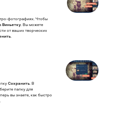
етро-фотографиях. Чтобы
а
Виньетку
. Вы можете
сти от ваших творческих
енить
.
опку
Сохранить
. В
берите папку для
еперь вы знаете, как быстро
.