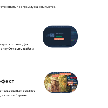
установить программу на компьютер.
редактировать. Для
кнопку
Открыть файл
и
ффект
спользоваться заранее
ы
, в списке
Группы