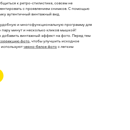
щиться к ретро-стилистике, совсем не
ментировать с проявлением снимков. С помощью
мку аутентичный винтажный вид.
 – удобную и многофункциональную программу для
о пару минут и несколько кликов мышкой!
ко добавить винтажный эффект на фото.
Перед тем
коррекцию фото
, чтобы улучшить исходное
о используют
черно-белое фото
с легким