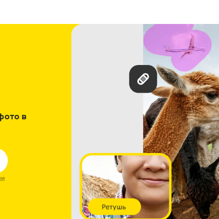
фото в
ии