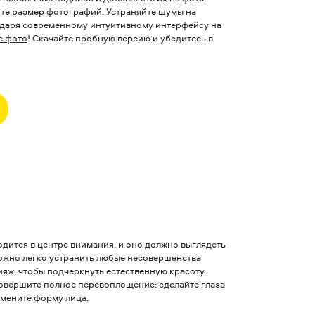
йте размер фотографий. Устраняйте шумы на
одаря современному интуитивному интерфейсу на
е фото
! Скачайте пробную версию и убедитесь в
одится в центре внимания, и оно должно выглядеть
ожно легко устранить любые несовершенства
яж, чтобы подчеркнуть естественную красоту:
овершите полное перевоплощение: сделайте глаза
змените форму лица.