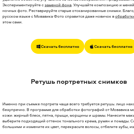
Экспериментируйте с
заменой фона
. Улучшайте композицию и меня
ночных фото. Реставрируйте старые отсканированные снимки. Благ
русском языке с Мовавика Фото справится даже новичок в
обработк
этом сами.
Скачать бесплатно
Скачать бесплатно
Ретушь портретных снимков
Именно при съемке портрета чаще всего требуется ретушь: лицо нах
безупречно. В программе для обработки фотографий от Мовавика м
кожи: жирный блеск, пятна, прыщи, морщины и шрамы. Нанесите маки
выберите подходящий оттенок тонального крема, румян и помады. С
большими и измените их цвет, перекрасьте волосы, отбелите зубы, и