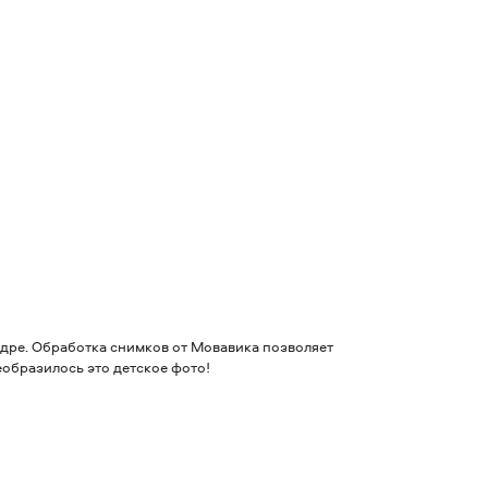
адре. Обработка снимков от Мовавика позволяет
еобразилось это детское фото!