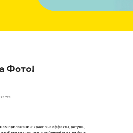
а Фото!
25 723
ном приложении: красивые эффекты, ретушь,
 необычные подписи и добавляйте их на фото.