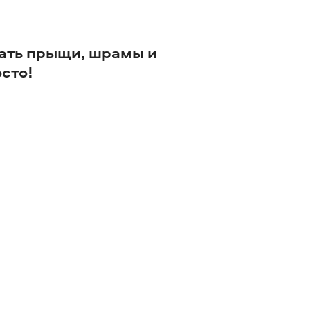
зать прыщи, шрамы и
осто!