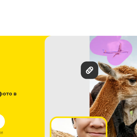
фото в
ии