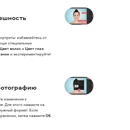
нешность
ортреты: избавляйтесь от
мощи специальных
Цвет волос
и
Цвет глаз
.
зное
и экспериментируйте!
фотографию
те изменения к
. Для этого нажмите на
нужный формат. Если
хранении, затем нажмите
OK
.