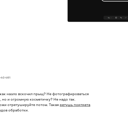
40 461
у как назло вскочил прыщ? Не фотографироваться
 но и огромную косметичку? Не надо так.
кожи отретушируйте потом.
Такая
ретушь портрета
едов обработки.