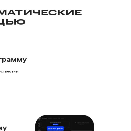
МА­ТИЧЕСКИЕ
ОЩЬЮ
ограмму
установке.
му