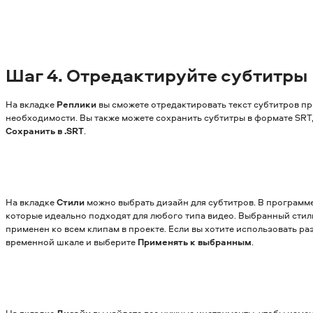
Шаг
4. Отредактируйте субтитры
На вкладке
Реплики
вы сможете отредактировать текст субтитров п
необходимости. Вы также можете сохранить субтитры в формате SRT
Сохранить в .SRT
.
На вкладке
Стили
можно выбрать дизайн для субтитров. В программе
которые идеально подходят для любого типа видео. Выбранный стил
применен ко всем клипам в проекте. Если вы хотите использовать ра
временной шкале и выберите
Применять к выбранным
.
На вкладке
Дизайн
вы найдете все нужные инструменты, чтобы изме