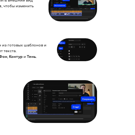
е
, чтобы изменить
н из готовых шаблонов и
т текста.
Фон
,
Контур
и
Тень
.