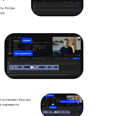
ть. Когда
ени.
й интеллект быстро
е перевести