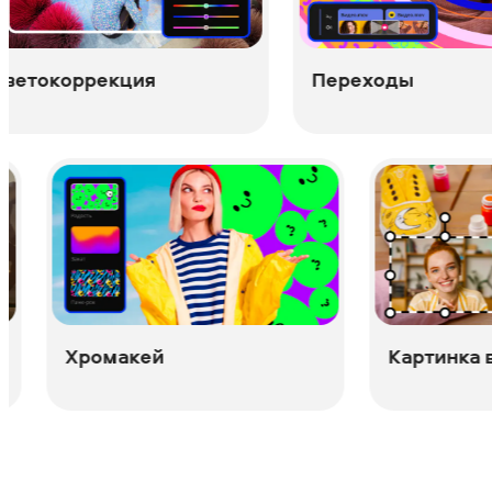
Переходы
Ф
ное движение
Хромакей