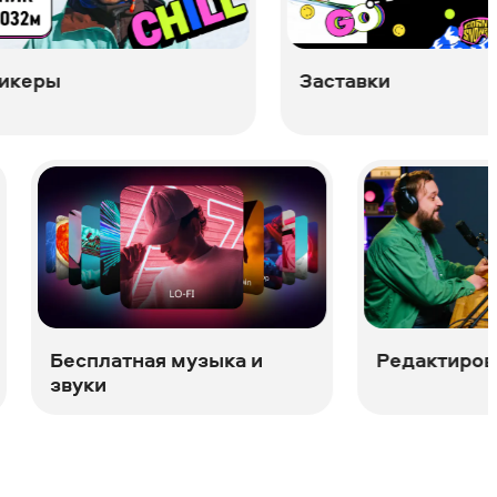
Заставки
Ав
су
ция
Бесплатная музыка и
звуки