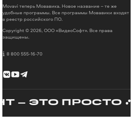
Movavi теперь Мовавика. Новое название – те же
удобные программы. Все программы Мовавики входят
в реестр российского ПО.
Copyright © 2026, ООО «ВидеоСофт». Все права
защищены.
8 800 555-16-70
 – ЭТО ПРОСТО
К