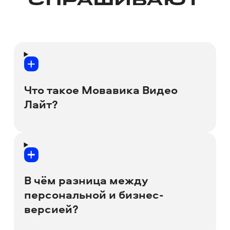
СПРАШИВАЮТ
Что такое Мовавика Видео
Лайт?
Мовавика Видео Лайт
– это более
доступная по цене версия программы
Мовавика Видео. Если вам нужны
В чём разница между
только базовые инструменты
персональной и бизнес-
редактирования, и вы не против, что
версией?
ваш ролик будет сохраняться с
небольшим водяным знаком в углу, то