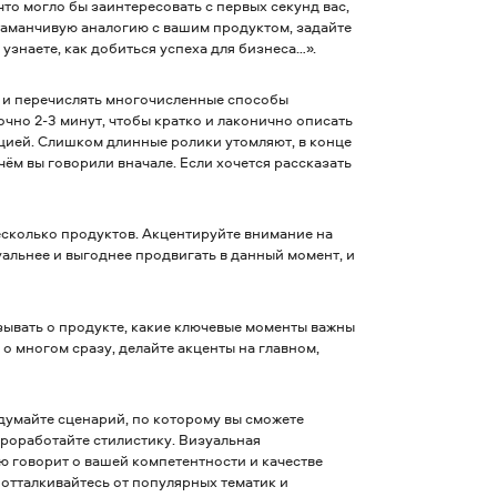
что могло бы заинтересовать с первых секунд вас,
 заманчивую аналогию с вашим продуктом, задайте
 узнаете, как добиться успеха для бизнеса…».
 и перечислять многочисленные способы
очно 2-3 минут, чтобы кратко и лаконично описать
ацией. Слишком длинные ролики утомляют, в конце
 чём вы говорили вначале. Если хочется рассказать
есколько продуктов. Акцентируйте внимание на
альнее и выгоднее продвигать в данный момент, и
зывать о продукте, какие ключевые моменты важны
 о многом сразу, делайте акценты на главном,
умайте сценарий, по которому вы сможете
роработайте стилистику. Визуальная
ю говорит о вашей компетентности и качестве
 отталкивайтесь от популярных тематик и