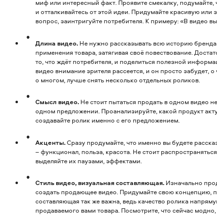
миф или интересный факт. Проявите смекалку, подумайте, 
и отталкивайтесь от этой идеи. Придумайте красивую или
вопрос, заинтригуйте потребителя. К примеру: «В видео вы
Длина видео.
Не нужно рассказывать всю историю бренда
применения товара, затягивая своё повествование. Достат
то, что ждёт потребителя, и поделиться полезной информ
видео внимание зрителя рассеется, и он просто забудет, о
о многом, лучше снять несколько отдельных роликов.
Смысл видео.
Не стоит пытаться продать в одном видео н
одном предложении. Проанализируйте, какой продукт акту
создавайте ролик именно с его предложением.
Акценты.
Сразу продумайте, что именно вы будете расска
– функционал, польза, красота. Не стоит распространяться
выделяйте их паузами, эффектами.
Стиль видео, визуальная составляющая.
Изначально прод
создать продающее видео. Придумайте свою концепцию, п
составляющая так же важна, ведь качество ролика напряму
продаваемого вами товара. Посмотрите, что сейчас модно,