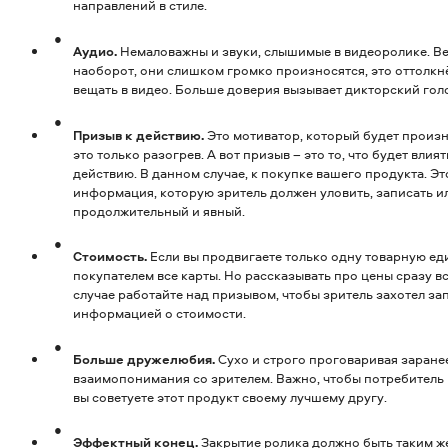
направлений в стиле.
Аудио.
Немаловажны и звуки, слышимые в видеоролике. Вед
наоборот, они слишком громко произносятся, это оттолкнё
вещать в видео. Больше доверия вызывает дикторский гол
Призыв к действию.
Это мотиватор, который будет произн
это только разогрев. А вот призыв – это то, что будет влия
действию. В данном случае, к покупке вашего продукта. Эт
информация, которую зритель должен уловить, записать ил
продолжительный и явный.
Стоимость.
Если вы продвигаете только одну товарную ед
покупателем все карты. Но рассказывать про цены сразу в
случае работайте над призывом, чтобы зритель захотел зап
информацией о стоимости.
Больше дружелюбия.
Сухо и строго проговаривая заранее
взаимопонимания со зрителем. Важно, чтобы потребитель 
вы советуете этот продукт своему лучшему другу.
Эффектный конец.
Закрытие ролика должно быть таким ж