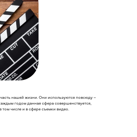
часть нашей жизни. Они используются повсюду –
с каждым годом данная сфера совершенствуется,
 том числе и в сфере съемки видео.