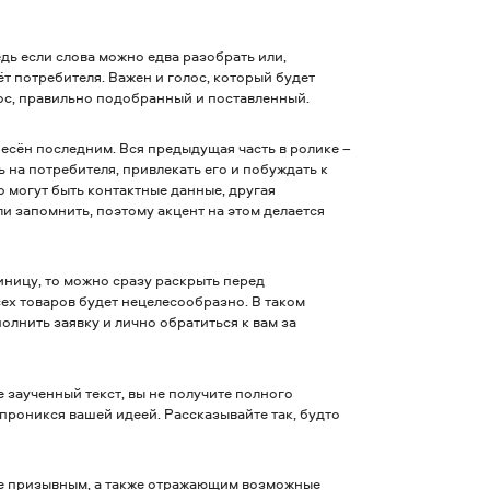
ь если слова можно едва разобрать или,
т потребителя. Важен и голос, который будет
ос, правильно подобранный и поставленный.
есён последним. Вся предыдущая часть в ролике –
ть на потребителя, привлекать его и побуждать к
о могут быть контактные данные, другая
и запомнить, поэтому акцент на этом делается
иницу, то можно сразу раскрыть перед
сех товаров будет нецелесообразно. В таком
олнить заявку и лично обратиться к вам за
 заученный текст, вы не получите полного
проникся вашей идеей. Рассказывайте так, будто
е призывным, а также отражающим возможные