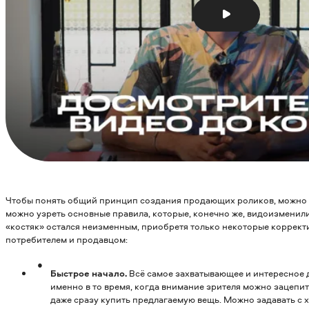
Чтобы понять общий принцип создания продающих роликов, можно п
можно узреть основные правила, которые, конечно же, видоизменили
«костяк» остался неизменным, приобретя только некоторые коррект
потребителем и продавцом:
Быстрое начало.
Всё самое захватывающее и интересное д
именно в то время, когда внимание зрителя можно зацепит
даже сразу купить предлагаемую вещь. Можно задавать с