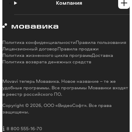
Инструкции
Компания
Познавательный портал
Ограничения пробных версий
О Мовавике
Системные требования программ
Работа в Мовавике
Отмена подписки
Наши авторы
Способы оплаты
Отзывы пользователей
Политика конфиденциальности
Правила пользования
Возврат средств
Разработка видеоредактора под заказ
Лицензионный договор
Правила продажи
Политика жизненного цикла программ
Доставка
Политика возврата денежных средств
Movavi теперь Мовавика. Новое название – те же
удобные программы. Все программы Мовавики входят
в реестр российского ПО.
Copyright © 2026, ООО «ВидеоСофт». Все права
защищены.
8 800 555-16-70