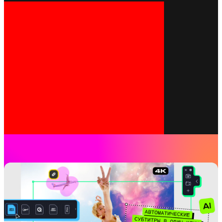
находите общий язык со зрителем. Не
подписаться на канал.
бойтесь быть собой – это сделает ваши
видео уникальными.
От какого ролика будет просто не
оторваться!
Ну что, готовы покорять вершины
YouTube?