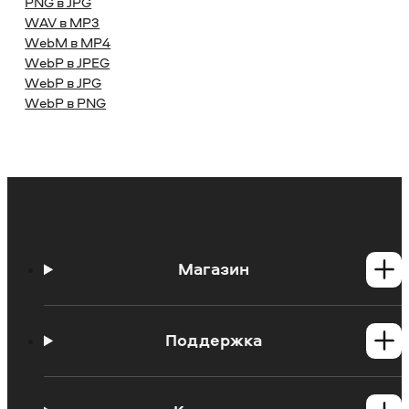
PNG в JPG
WAV в MP3
WebM в MP4
WebP в JPEG
WebP в JPG
WebP в PNG
Магазин
Программы для Windows
Программы для Mac
Поддержка
Центр поддержки