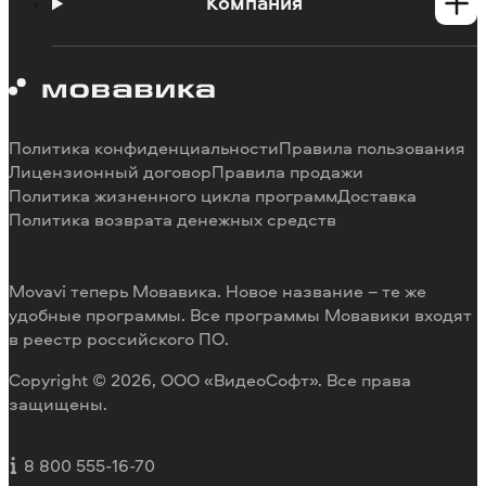
Инструкции
Компания
Познавательный портал
Ограничения пробных версий
О Мовавике
Системные требования программ
Работа в Мовавике
Отмена подписки
Наши авторы
Способы оплаты
Отзывы пользователей
Политика конфиденциальности
Правила пользования
Возврат средств
Разработка видеоредактора под заказ
Лицензионный договор
Правила продажи
Политика жизненного цикла программ
Доставка
Политика возврата денежных средств
Movavi теперь Мовавика. Новое название – те же
удобные программы. Все программы Мовавики входят
в реестр российского ПО.
Copyright © 2026, ООО «ВидеоСофт». Все права
защищены.
8 800 555-16-70