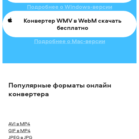
Подробнее о Windows-версии
Конвертер WMV в WebM скачать
бесплатно
Подробнее о Mac-версии
Популярные форматы онлайн
конвертера
AVI в MP4
GIF в MP4
JPEG в JPG