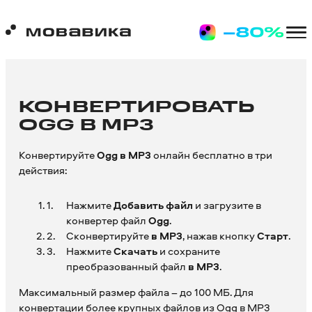
КОНВЕРТИРОВАТЬ
OGG В MP3
Конвертируйте
Ogg в MP3
онлайн бесплатно в три
действия:
Нажмите
Добавить файл
и загрузите в
конвертер файл
Ogg
.
Сконвертируйте
в
MP3
, нажав кнопку
Старт
.
Нажмите
Скачать
и сохраните
преобразованный файл
в MP3
.
Максимальный размер файла – до 100 МБ. Для
конвертации более крупных файлов из Ogg в MP3