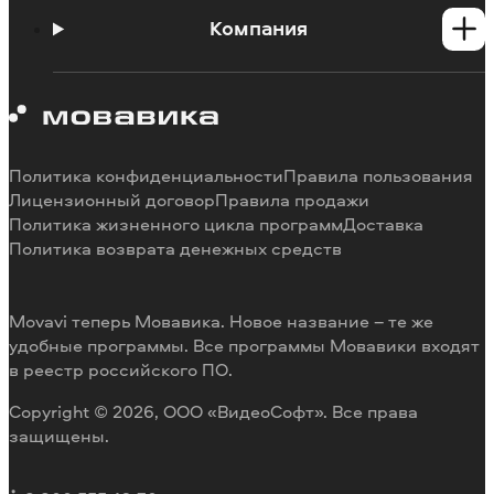
Инструкции
Компания
Познавательный портал
Ограничения пробных версий
О Мовавике
Системные требования программ
Работа в Мовавике
Отмена подписки
Наши авторы
Способы оплаты
Отзывы пользователей
Политика конфиденциальности
Правила пользования
Возврат средств
Разработка видеоредактора под заказ
Лицензионный договор
Правила продажи
Политика жизненного цикла программ
Доставка
Политика возврата денежных средств
Movavi теперь Мовавика. Новое название – те же
удобные программы. Все программы Мовавики входят
в реестр российского ПО.
Copyright © 2026, ООО «ВидеоСофт». Все права
защищены.