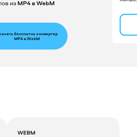
лов из
MP4 в WebM
качать бесплатно конвертер
MP4 в WebM
WEBM