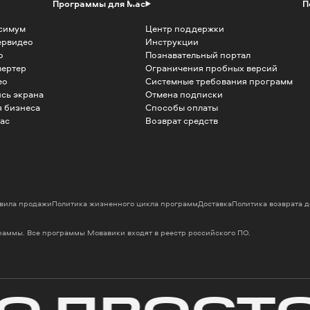
Программы для Mac
П
симум
Центр поддержки
ервидео
Инструкции
о
Познавательный портал
вертер
Ограничения пробных версий
ео
Системные требования программ
сь экрана
Отмена подписки
 бизнеса
Способы оплаты
ac
Возврат средств
вила продажи
Политика жизненного цикла программ
Доставка
Политика возврата 
граммы. Все программы Мовавики входят в реестр российского ПО.