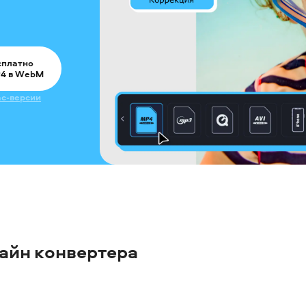
сплатно
P4 в WebM
c-версии
айн конвертера