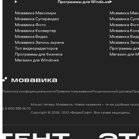
Программы для Windows
Мовавика Максимум
Мовавика Мак
Мовавика Супервидео
Мовавика Суп
Мовавика Фото
Мовавика Фот
Мовавика Конвертер
Мовавика Кон
Мовавика Видео
Мовавика Вид
Мовавика Запись экрана
Мовавика Запи
Топ видеоредакторов
Программы для
Программы для бизнеса
Магазин для M
Магазин для Windows
Политика конфиденциальности
Правила пользования
Лицензионный договор
Пра
Movavi теперь Мовавика. Новое название – те же удобные про
8 800 555-16-70
Copyright © 2026, ООО «ВидеоСофт». Все права защищены.