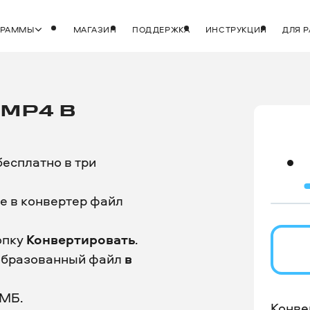
ГРАММЫ
МАГАЗИН
ПОДДЕРЖКА
ИНСТРУКЦИИ
ДЛЯ 
MP4 В
есплатно в три
е в конвертер файл
опку
Конвертировать
.
образованный файл
в
 МБ.
Конве