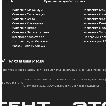
Программы для Windows
Мовавика Максимум
Мовавика Мак
Мовавика Супервидео
Мовавика Суп
Мовавика Фото
Мовавика Фот
Мовавика Конвертер
Мовавика Кон
Мовавика Видео
Мовавика Вид
Мовавика Запись экрана
Мовавика Запи
Топ видеоредакторов
Программы для
Программы для бизнеса
Магазин для M
Магазин для Windows
Политика конфиденциальности
Правила пользования
Лицензионный договор
Пра
Movavi теперь Мовавика. Новое название – те же удобные про
8 800 555-16-70
Copyright © 2026, ООО «ВидеоСофт». Все права защищены.