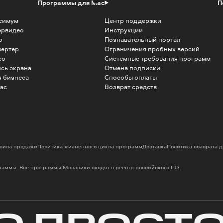
Программы для Mac
П
симум
Центр поддержки
ервидео
Инструкции
о
Познавательный портал
вертер
Ограничения пробных версий
ео
Системные требования программ
сь экрана
Отмена подписки
 бизнеса
Способы оплаты
ac
Возврат средств
вила продажи
Политика жизненного цикла программ
Доставка
Политика возврата 
граммы. Все программы Мовавики входят в реестр российского ПО.