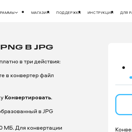
ГРАММЫ
МАГАЗИН
ПОДДЕРЖКА
ИНСТРУКЦИИ
ДЛЯ 
PNG В JPG
латно в три действия:
те в конвертер файл
ку
Конвертировать
.
образованный в JPG
0 МБ. Для конвертации
Конве