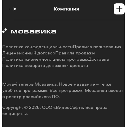
Центр поддержки
Инструкции
Компания
Познавательный портал
Ограничения пробных версий
О Мовавике
Системные требования программ
Работа в Мовавике
Отмена подписки
Наши авторы
Способы оплаты
Отзывы пользователей
Политика конфиденциальности
Правила пользования
Возврат средств
Разработка видеоредактора под заказ
Лицензионный договор
Правила продажи
Политика жизненного цикла программ
Доставка
Политика возврата денежных средств
Movavi теперь Мовавика. Новое название – те же
удобные программы. Все программы Мовавики входят
в реестр российского ПО.
Copyright © 2026, ООО «ВидеоСофт». Все права
защищены.