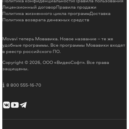
Политика конфиденциальности
Правила пользования
Возврат средств
Разработка видеоредактора под заказ
Лицензионный договор
Правила продажи
Политика жизненного цикла программ
Доставка
Политика возврата денежных средств
Movavi теперь Мовавика. Новое название – те же
удобные программы. Все программы Мовавики входят
в реестр российского ПО.
Copyright © 2026, ООО «ВидеоСофт». Все права
защищены.
8 800 555-16-70