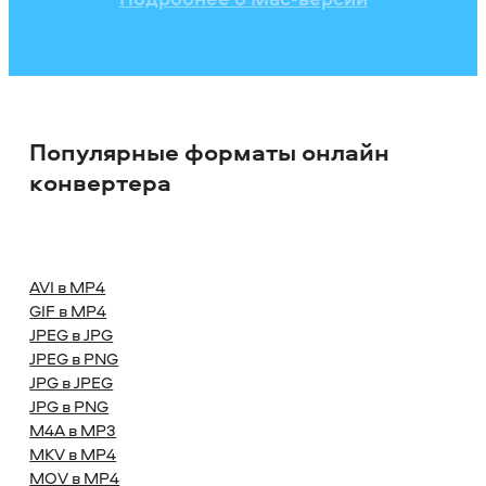
Популярные форматы онлайн
конвертера
AVI в MP4
GIF в MP4
JPEG в JPG
JPEG в PNG
JPG в JPEG
JPG в PNG
M4A в MP3
MKV в MP4
MOV в MP4