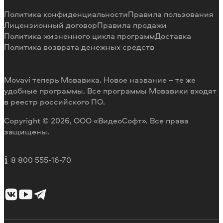
Способы оплаты
Отзывы пользователей
Политика конфиденциальности
Правила пользования
Возврат средств
Разработка видеоредактора под заказ
Лицензионный договор
Правила продажи
Политика жизненного цикла программ
Доставка
Политика возврата денежных средств
Movavi теперь Мовавика. Новое название – те же
удобные программы. Все программы Мовавики входят
в реестр российского ПО.
Copyright © 2026, ООО «ВидеоСофт». Все права
защищены.
8 800 555-16-70