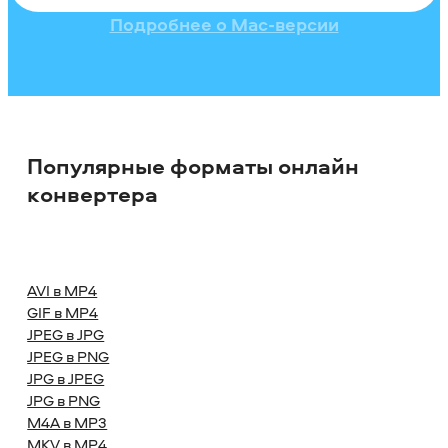
Подробнее о Mac-версии
Популярные форматы онлайн
конвертера
AVI в MP4
GIF в MP4
JPEG в JPG
JPEG в PNG
JPG в JPEG
JPG в PNG
M4A в MP3
MKV в MP4