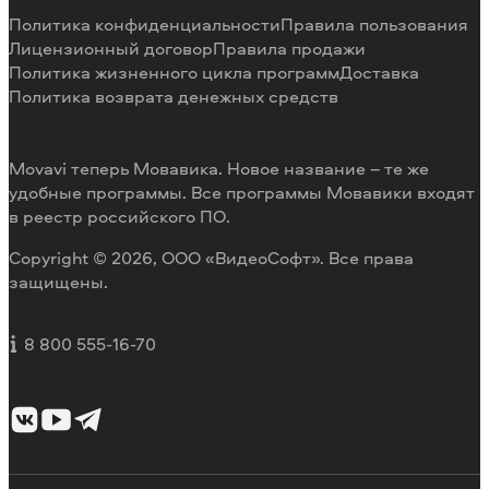
Способы оплаты
Отзывы пользователей
Политика конфиденциальности
Правила пользования
Возврат средств
Разработка видеоредактора под заказ
Лицензионный договор
Правила продажи
Политика жизненного цикла программ
Доставка
Политика возврата денежных средств
Movavi теперь Мовавика. Новое название – те же
удобные программы. Все программы Мовавики входят
в реестр российского ПО.
Copyright © 2026, ООО «ВидеоСофт». Все права
защищены.
8 800 555-16-70