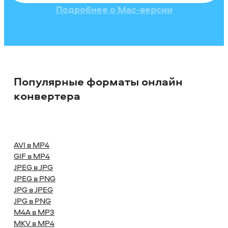
Подробнее о Mac-версии
Популярные форматы онлайн
конвертера
AVI в MP4
GIF в MP4
JPEG в JPG
JPEG в PNG
JPG в JPEG
JPG в PNG
M4A в MP3
MKV в MP4