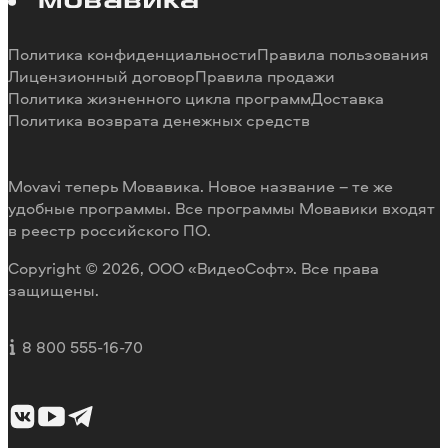
Отмена подписки
Наши авторы
Способы оплаты
Отзывы пользователей
Политика конфиденциальности
Правила пользования
Возврат средств
Разработка видеоредактора под заказ
Лицензионный договор
Правила продажи
Политика жизненного цикла программ
Доставка
Политика возврата денежных средств
Movavi теперь Мовавика. Новое название – те же
удобные программы. Все программы Мовавики входят
в реестр российского ПО.
Copyright © 2026, ООО «ВидеоСофт». Все права
защищены.
8 800 555-16-70