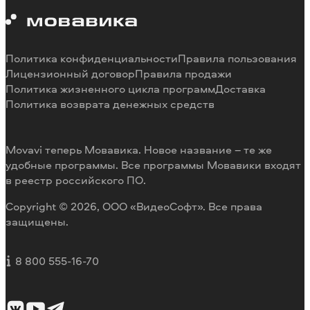
Ограничения пробных версий
О Мовавике
Системные требования программ
Работа в Мовавике
Отмена подписки
Наши авторы
Способы оплаты
Отзывы пользователей
Политика конфиденциальности
Правила пользования
Возврат средств
Разработка видеоредактора под заказ
Лицензионный договор
Правила продажи
Политика жизненного цикла программ
Доставка
Политика возврата денежных средств
Movavi теперь Мовавика. Новое название – те же
удобные программы. Все программы Мовавики входят
в реестр российского ПО.
Copyright © 2026, ООО «ВидеоСофт». Все права
защищены.
8 800 555-16-70