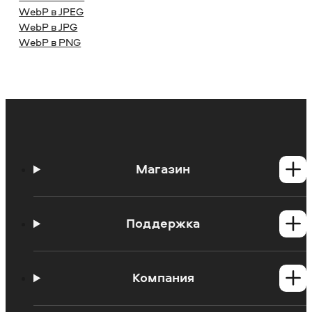
WebP в JPEG
WebP в JPG
WebP в PNG
Магазин
Программы для Windows
Программы для Mac
Поддержка
Центр поддержки
Инструкции
Компания
Познавательный портал