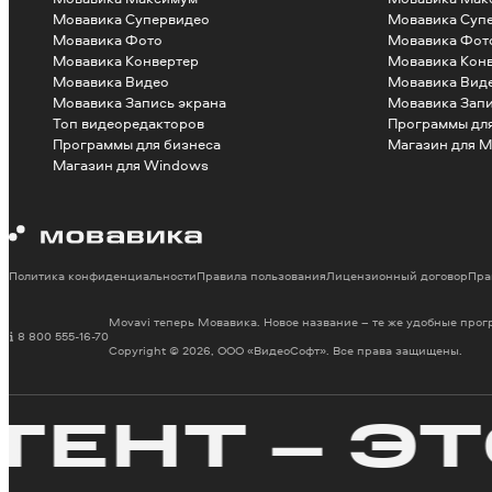
Мовавика Супервидео
Мовавика Суп
Мовавика Фото
Мовавика Фот
Мовавика Конвертер
Мовавика Кон
Мовавика Видео
Мовавика Вид
Мовавика Запись экрана
Мовавика Запи
Топ видеоредакторов
Программы для
Программы для бизнеса
Магазин для M
Магазин для Windows
Политика конфиденциальности
Правила пользования
Лицензионный договор
Пра
Movavi теперь Мовавика. Новое название – те же удобные про
8 800 555-16-70
Copyright © 2026, ООО «ВидеоСофт». Все права защищены.
Т – ЭТО