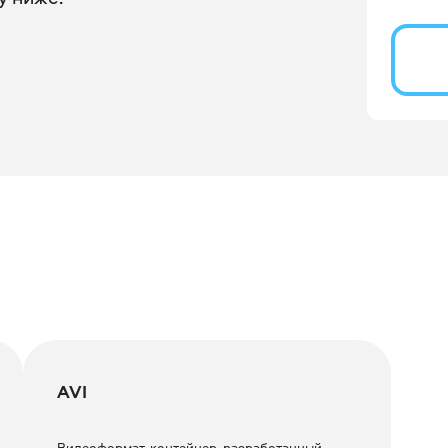
AVI
Видеоформат-контейнер, разработанный