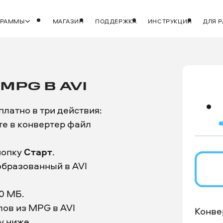
ГРАММЫ
МАГАЗИН
ПОДДЕРЖКА
ИНСТРУКЦИИ
ДЛЯ 
MPG В AVI
латно в три действия:
те в конвертер файл
нопку
Старт
.
образованный в AVI
0 МБ.
ов из MPG в AVI
Конве
у ниже.