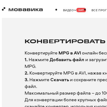
ВИДЕО
ВСЕ ПРО
ХИТ
КОНВЕРТИ­РОВАТЬ 
Конвертируйте
MPG в AVI
онлайн бесп
1.
Нажмите
Добавить файл
и загрузи
MPG.
2.
Конвертируйте MPG в AVI, нажав к
3.
Нажмите
Скачать
и сохраните пре
файл.
Максимальный размер файла – до 10
Для конвертации более крупных файл
скачайте
конвертер
, используя кнопк