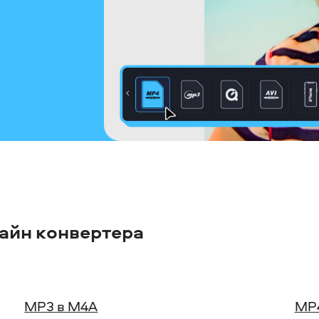
айн конвертера
MP3 в M4A
MP