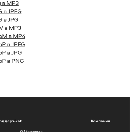
 в MP3
 в JPEG
 в JPG
V в MP3
bM в MP4
P в JPEG
P в JPG
bP в PNG
оддержка
Компания
О Мовавике