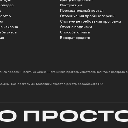
ервидео
Инструкции
о
Познавательный портал
вертер
Ограничения пробных версий
ео
Системные требования программ
сь экрана
Отмена подписки
 бизнеса
Способы оплаты
ac
Возврат средств
вила продажи
Политика жизненного цикла программ
Доставка
Политика возврата 
граммы. Все программы Мовавики входят в реестр российского ПО.
 ПРОСТО