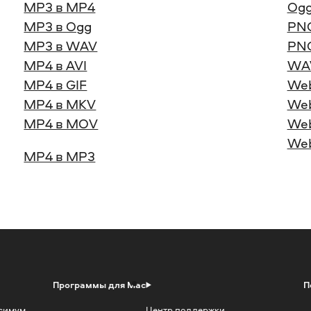
MP3 в MP4
Ogg
MP3 в Ogg
PNG
MP3 в WAV
PNG
MP4 в AVI
WA
MP4 в GIF
We
MP4 в MKV
Web
MP4 в MOV
Web
We
MP4 в MP3
Программы для Mac
П
симум
Центр поддержки