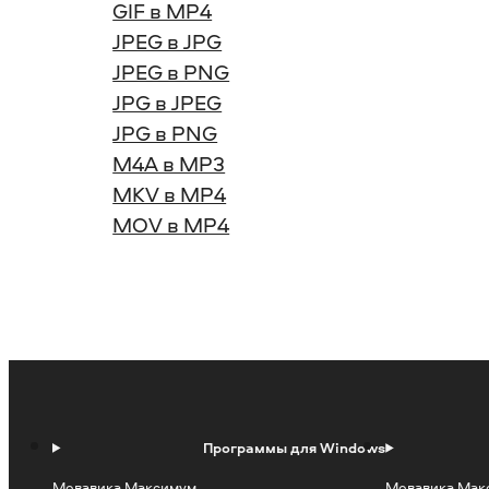
GIF в MP4
JPEG в JPG
JPEG в PNG
JPG в JPEG
JPG в PNG
M4A в MP3
MKV в MP4
MOV в MP4
Программы для Windows
Мовавика Максимум
Мовавика Мак