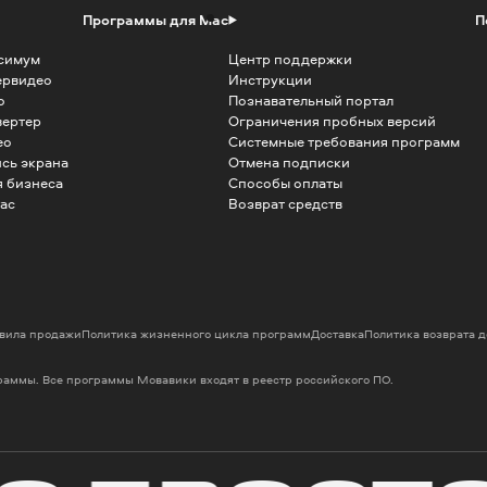
Программы для Mac
П
симум
Центр поддержки
ервидео
Инструкции
о
Познавательный портал
вертер
Ограничения пробных версий
ео
Системные требования программ
сь экрана
Отмена подписки
 бизнеса
Способы оплаты
ac
Возврат средств
вила продажи
Политика жизненного цикла программ
Доставка
Политика возврата 
граммы. Все программы Мовавики входят в реестр российского ПО.