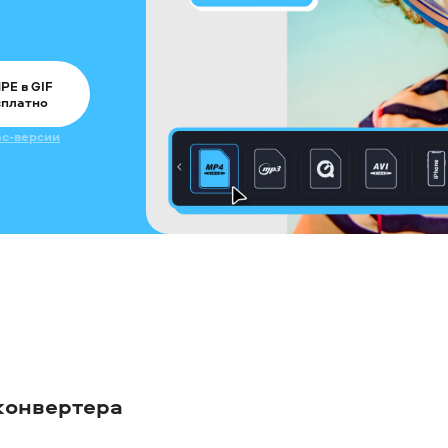
PE в GIF
сплатно
c-версии
конвертера