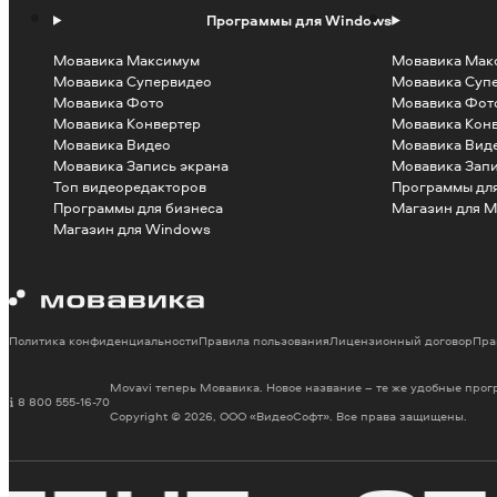
Программы для Windows
Мовавика Максимум
Мовавика Мак
Мовавика Супервидео
Мовавика Суп
Мовавика Фото
Мовавика Фот
Мовавика Конвертер
Мовавика Кон
Мовавика Видео
Мовавика Вид
Мовавика Запись экрана
Мовавика Запи
Топ видеоредакторов
Программы для
Программы для бизнеса
Магазин для M
Магазин для Windows
Политика конфиденциальности
Правила пользования
Лицензионный договор
Пра
Movavi теперь Мовавика. Новое название – те же удобные про
8 800 555-16-70
Copyright © 2026, ООО «ВидеоСофт». Все права защищены.