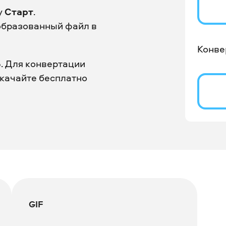
у
Старт
.
образованный файл в
Конве
. Для конвертации
скачайте бесплатно
GIF