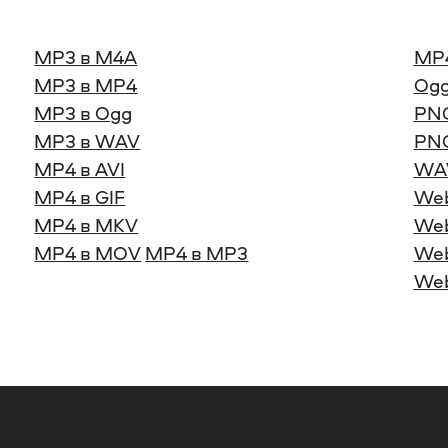
MP3 в M4A
MP
MP3 в MP4
Ogg
MP3 в Ogg
PNG
MP3 в WAV
PNG
MP4 в AVI
WA
MP4 в GIF
We
MP4 в MKV
Web
MP4 в MOV
MP4 в MP3
Web
We