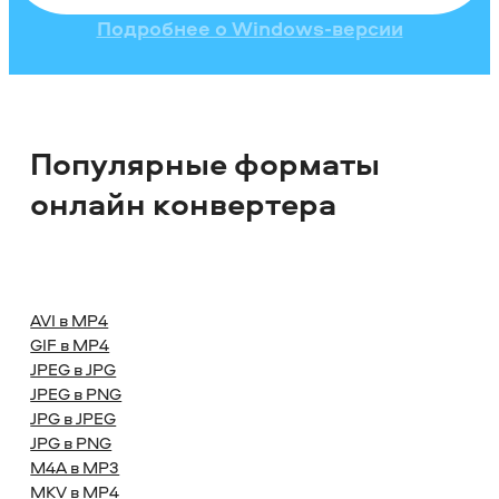
Подробнее о Windows-версии
Популярные форматы
онлайн конвертера
AVI в MP4
GIF в MP4
JPEG в JPG
JPEG в PNG
JPG в JPEG
JPG в PNG
M4A в MP3
MKV в MP4