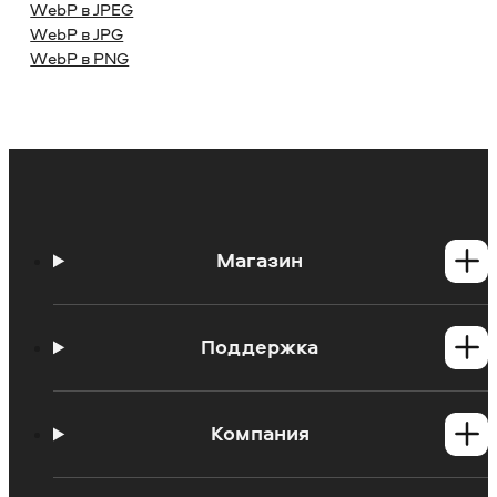
WebP в JPEG
WebP в JPG
WebP в PNG
Магазин
Программы для Windows
Программы для Mac
Поддержка
Центр поддержки
Инструкции
Компания
Познавательный портал
Ограничения пробных версий
О Мовавике