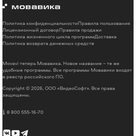
Системные требования программ
Работа в Мовавике
Отмена подписки
Наши авторы
Способы оплаты
Отзывы пользователей
Политика конфиденциальности
Правила пользования
Возврат средств
Разработка видеоредактора под заказ
Лицензионный договор
Правила продажи
Политика жизненного цикла программ
Доставка
Политика возврата денежных средств
Movavi теперь Мовавика. Новое название – те же
удобные программы. Все программы Мовавики входят
в реестр российского ПО.
Copyright © 2026, ООО «ВидеоСофт». Все права
защищены.
8 800 555-16-70