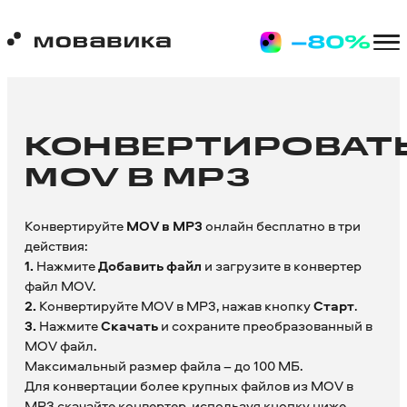
КОНВЕРТИРОВАТ
MOV В MP3
Конвертируйте
MOV в MP3
онлайн бесплатно в три
действия:
1.
Нажмите
Добавить файл
и загрузите в конвертер
файл MOV.
2.
Конвертируйте MOV в MP3, нажав кнопку
Старт
.
3.
Нажмите
Скачать
и сохраните преобразованный в
MOV файл.
Максимальный размер файла – до 100 МБ.
Для конвертации более крупных файлов из MOV в
MP3 скачайте
конвертер
, используя кнопку ниже.