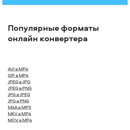
Популярные форматы
онлайн конвертера
AVI в MP4
GIF в MP4
JPEG в JPG
JPEG в PNG
JPG в JPEG
JPG в PNG
M4A в MP3
MKV в MP4
MOV в MP4