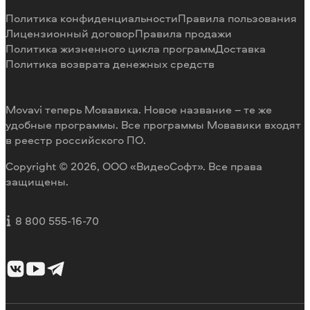
Способы оплаты
Отзывы пользователей
Политика конфиденциальности
Правила пользования
Возврат средств
Разработка видеоредактора под заказ
Лицензионный договор
Правила продажи
Политика жизненного цикла программ
Доставка
Политика возврата денежных средств
Movavi теперь Мовавика. Новое название – те же
удобные программы. Все программы Мовавики входят
в реестр российского ПО.
Copyright © 2026, ООО «ВидеоСофт». Все права
защищены.
8 800 555-16-70