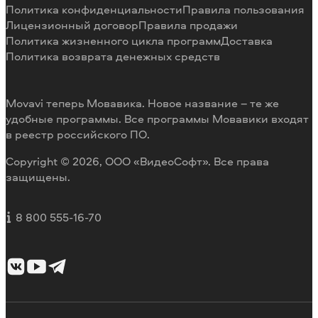
Способы оплаты
Отзывы пользователей
Политика конфиденциальности
Правила пользования
Возврат средств
Разработка видеоредактора под заказ
Лицензионный договор
Правила продажи
Политика жизненного цикла программ
Доставка
Политика возврата денежных средств
Movavi теперь Мовавика. Новое название – те же
удобные программы. Все программы Мовавики входят
в реестр российского ПО.
Copyright © 2026, ООО «ВидеоСофт». Все права
защищены.
8 800 555-16-70