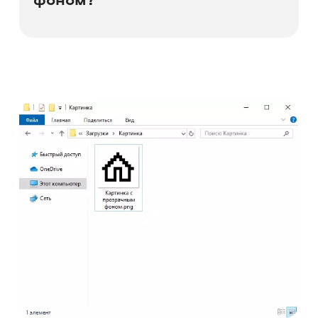
Отличить картинку с прозрачным
фоном от картинки с непрозрачным по
названию невозможно. Можно только
определить, способен ли файл
содержать прозрачные элементы. Для
этого обратите внимание на
расширение. Файлы с расширениями
.png, .gif, .svg и .psd поддерживают
прозрачность, с расширениями .jpg,
.jpeg, .raw, .tiff и другими – нет.