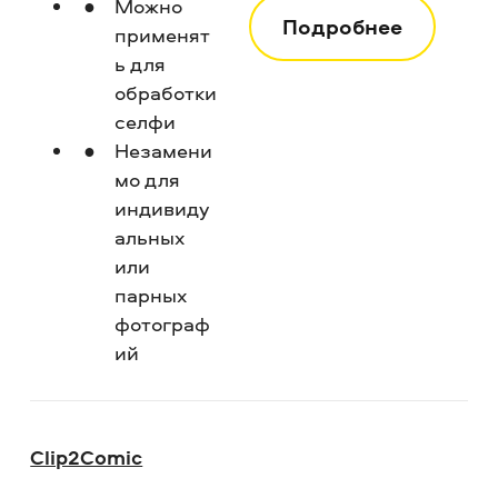
Можно
Подробнее
применят
ь для
обработки
селфи
Незамени
мо для
индивиду
альных
или
парных
фотограф
ий
Clip2Comic