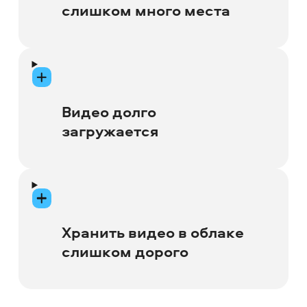
слишком много места
Если вам не хватает свободного места
на устройстве, попробуйте сжать
видео – тогда ваши архивы и коллекции
Видео долго
фильмов не будут занимать так много
загружается
памяти, а вы сможете спокойно
продолжить работать из дома.
Когда вы загружаете видео в Интернет
или скидываете его на флешку, загрузка
может занимать много времени.
Хранить видео в облаке
Уменьшите размер видео, чтобы файл
слишком дорого
загружался быстрее.