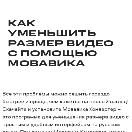
Когда на компьютере не хватает места
для хранения видеофайлов, их
приходится хранить где-то еще –
КАК
например, в облаке. Но хранение видео
в облаке может стоить дорого. Вместо
УМЕНЬШИТЬ
этого можно сжать файл, чтобы
РАЗМЕР ВИДЕО
уменьшить вес видео.
С ПОМОЩЬЮ
МОВАВИКА
Все эти проблемы можно решить гораздо
быстрее и проще, чем кажется на первый взгляд!
Скачайте и установите Мовавика Конвертер –
это программа для уменьшения размера видео с
простым и удобным интерфейсом на русском
языке. При помощи Мовавика Конвертер можно