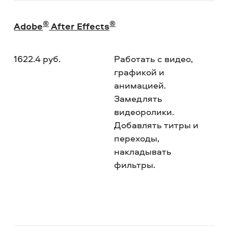
®
®
Adobe
After Effects
1622.4 руб.
Работать с видео,
Пр
графикой и
по
анимацией.
ка
Замедлять
пр
видеоролики.
ная
Добавлять титры и
пр
переходы,
по
накладывать
на
фильтры.
оп
ин
ум
ан