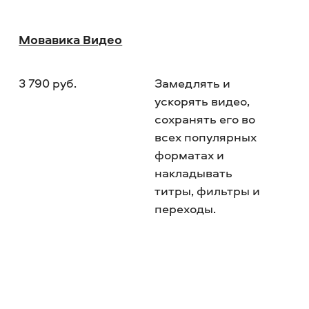
Мовавика Видео
3 790
руб.
Замедлять и
Об
ускорять видео,
ин
сохранять его во
по
всех популярных
ин
форматах и
ру
накладывать
мн
титры, фильтры и
ин
переходы.
ре
вид
на
до
сп