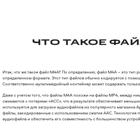
ЧТО ТАКОЕ ФАЙ
Итак, что же такое файл M4A? По определению, файл M4A – это тип 
определенном формате. Этот тип файлов обычно кодируется с пом
Соответственно мультимедийный контейнер может содержать только
Даже с учетом того, что файлы M4A похожи на файлы MP4, между ни
сжимаются с потерями «ACC», что в результате обеспечивает меньш
используется для загрузки аудиофайлов из популярного магазина App
файлы, закодированные с использованием сжатия AAC. Технология п
аудиофайла и обеспечить его совместимость с большинством устрой