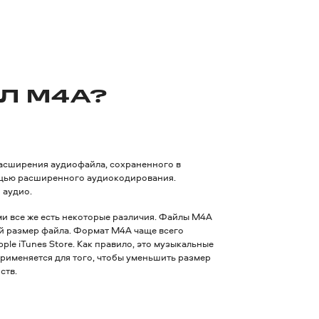
Л M4A?
расширения аудиофайла, сохраненного в
ощью расширенного аудиокодирования.
 аудио.
ми все же есть некоторые различия. Файлы M4A
ий размер файла. Формат M4A чаще всего
le iTunes Store. Как правило, это музыкальные
рименяется для того, чтобы уменьшить размер
ств.