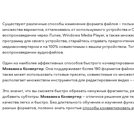
Существуют различные способы изменения формата файлов – пользо
множества вариантов, отталкиваясь от используемого устройства и
воспроизведение через iTunes, Windows Media Player, а также множ
программу для своего устройства, старайтесь отдавать предпочте
медиаконвертером и на 100% совместимым с вашим устройством. Тог
воспроизведении аудиофайлов.
Один из наиболее эффективных способов быстрого конвертировани
Мовавика Конвертер
. Она поддерживает более 180 форматов файло
также может использовать готовые пресеты, совместимые со множес
располагает множеством инструментов для редактирования видео – 
Это значит, что вы сможете быстро обрезать ненужные фрагменты, р
добавить субтитры.
Мовавика Конвертер
– отличное решение для те
качества легко и быстро. Без длительного обучения и изучения фун
разных форматов, полезно знать простые
способы конвертировать 