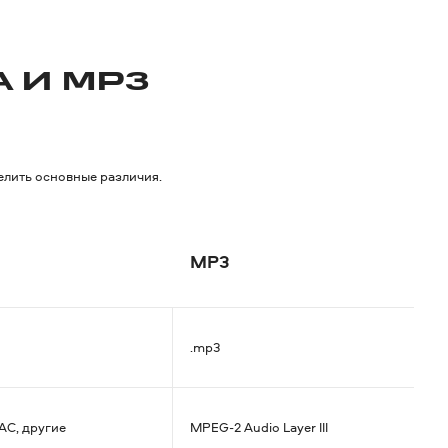
 И MP3
елить основные различия.
MP3
.mp3
AC, другие
MPEG-2 Audio Layer III