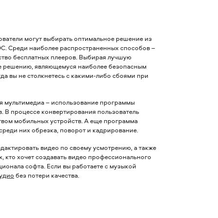
ватели могут выбирать оптимальное решение из
 ОС. Среди наиболее распространенных способов –
ество бесплатных плееров. Выбирая лучшую
ние решению, являющемуся наиболее безопасным
да вы не столкнетесь с какими-либо сбоями при
я мультимедиа – использование программы
в. В процессе конвертирования пользователь
твом мобильных устройств. А еще программа
среди них обрезка, поворот и кадрирование.
едактировать видео по своему усмотрению, а также
х, кто хочет создавать видео профессионального
кционала софта.
Если вы работаете с музыкой
аудио
без потери качества.