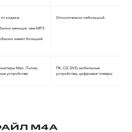
 от кодека:
Относительно небольшой
бычно меньше, чем MP3
обычно имеет больший
пьютеры Mac, iTunes,
ПК, CD, DVD, мобильные
ые устройства
устройства, цифровые плееры
ФАЙЛ M4A