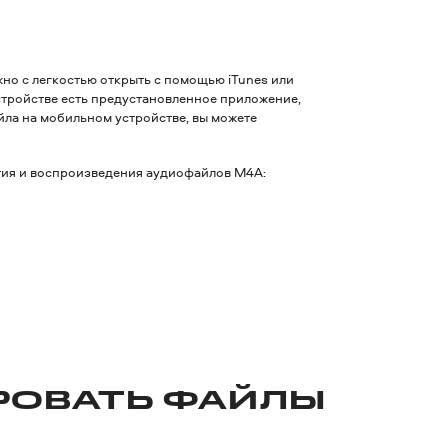
но с легкостью открыть с помощью iTunes или
стройстве есть предустановленное приложение,
йла на мобильном устройстве, вы можете
тия и воспроизведения аудиофайлов M4A:
РОВАТЬ ФАЙЛЫ