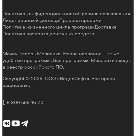
Отмена подписки
Наши авторы
Способы оплаты
Отзывы пользователей
Политика конфиденциальности
Правила пользования
Возврат средств
Разработка видеоредактора под заказ
Лицензионный договор
Правила продажи
Политика жизненного цикла программ
Доставка
Политика возврата денежных средств
Movavi теперь Мовавика. Новое название – те же
удобные программы. Все программы Мовавики входят
в реестр российского ПО.
Copyright © 2026, ООО «ВидеоСофт». Все права
защищены.
8 800 555-16-70