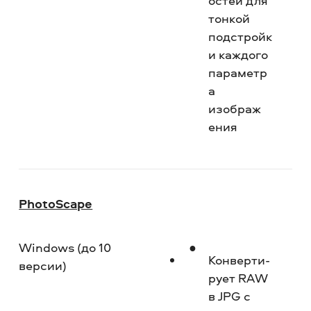
о­стей для
тонкой
подстройк
и каждого
параметр
а
изображ
е­ния
PhotoScape
Windows (до 10
Ср
Конверти­
версии)
рует RAW
в JPG с