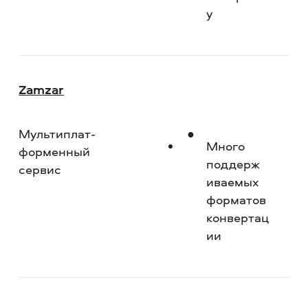
у
Zamzar
Мультиплат­
Но
Много
форменный
поддерж
сервис
и­ваемых
форматов
конвертац
ии