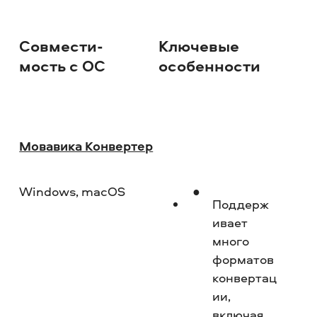
Совмести­
Ключевые
Ур
мость с ОС
особен­ности
по
Мовавика Конвертер
Windows, macOS
Но
Поддерж
и­вает
много
форматов
конвертац
ии,
включая