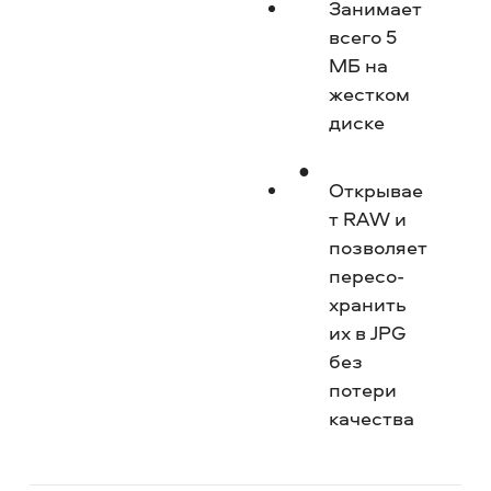
Занимает
всего 5
МБ на
жестком
диске
Открывае
т RAW и
позволяет
пересо­
хранить
их в JPG
без
потери
качества