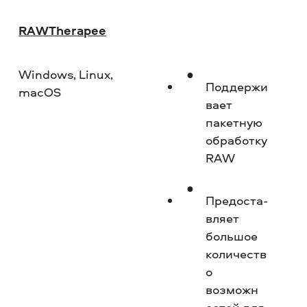
RAWTherapee
Windows, Linux,
Пр
Поддержи
macOS
ва­ет
пакетную
обработку
RAW
Предоста­
вляет
большое
количеств
о
возможн