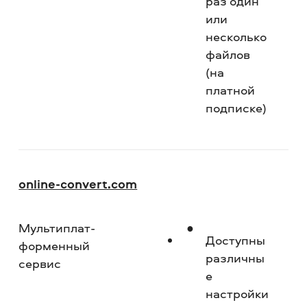
раз один
или
несколько
файлов
(на
платной
подписке)
online-convert.com
Мультиплат­
Ср
Доступны
форменный
различны
сервис
е
настройки