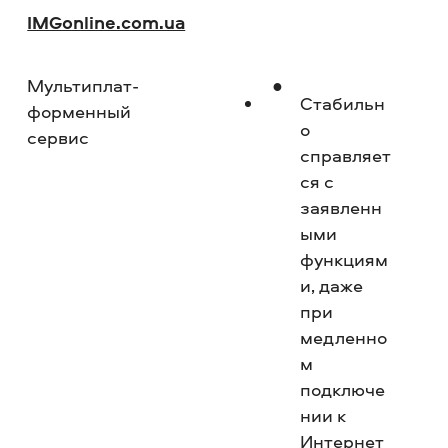
IMGon­line.com.ua
Мультиплат­
Но
Стабильн
форменный
о
сервис
справляет
ся с
заявленн
ыми
функциям
и, даже
при
медленно
м
подключе
нии к
Интернет