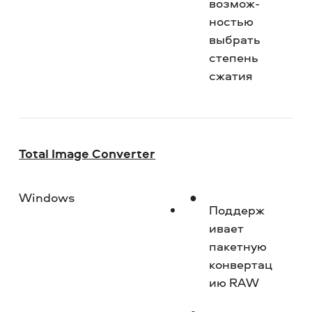
возмож­
ностью
выбрать
степень
сжатия
Total Image Converter
Windows
Но
Поддерж
и­вает
пакетную
конвертац
ию RAW