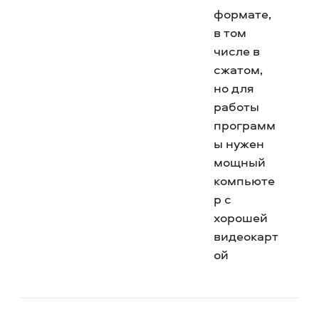
формате,
в том
числе в
сжатом,
но для
работы
программ
ы нужен
мощный
компьюте
р с
хорошей
видеокарт
ой