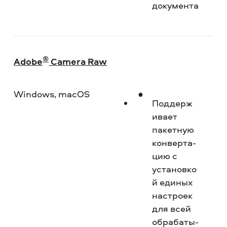
документа
®
Adobe
Camera Raw
Windows, macOS
Ср
Поддерж
и­вает
пакетную
конверта­
цию с
установко
й единых
настроек
для всей
обрабаты­