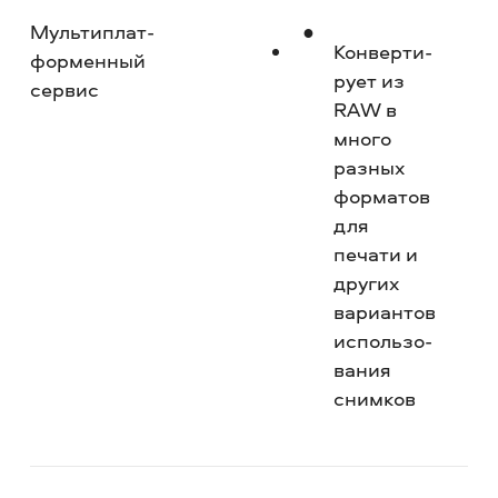
Мультиплат­
Но
Конверти­
форменный
рует из
сервис
RAW в
много
разных
форматов
для
печати и
других
вариантов
использо­
вания
снимков