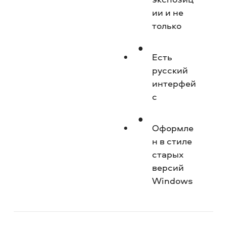
ии и не
только
Есть
русский
интерфей
с
Оформле
н в стиле
старых
версий
Windows