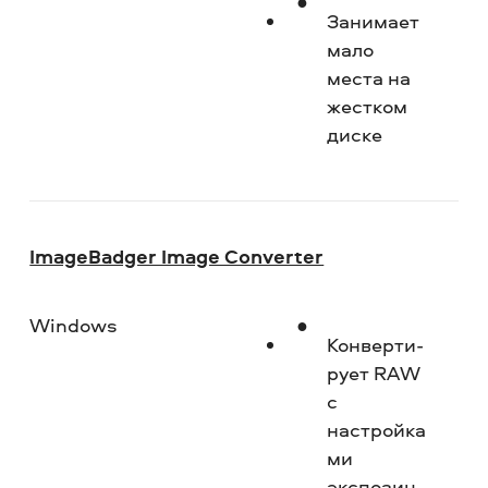
Занимает
мало
места на
жестком
диске
ImageBadger Image Converter
Windows
Но
Конверти­
рует RAW
с
настройка
ми
экспозиц