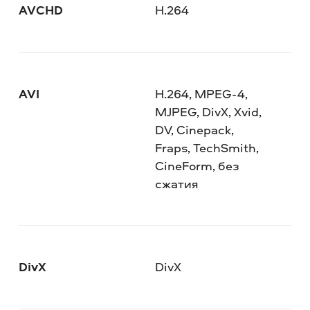
AVCHD
H.264
AVI
H.264, MPEG-4,
MJPEG, DivX, Xvid,
DV, Cinepack,
Fraps, TechSmith,
CineForm, без
сжатия
DivX
DivX