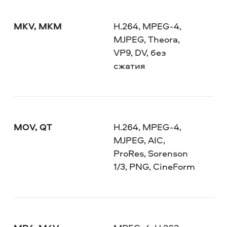
MKV, MKM
H.264, MPEG-4,
MJPEG, Theora,
VP9, DV, без
сжатия
MOV, QT
H.264, MPEG-4,
MJPEG, AIC,
ProRes, Sorenson
1/3, PNG, CineForm