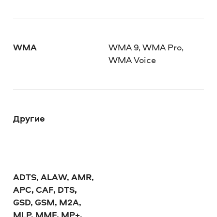
WMA
WMA 9, WMA Pro,
WMA Voice
Другие
ADTS, ALAW, AMR,
APC, CAF, DTS,
GSD, GSM, M2A,
MLP, MMF, MP+,