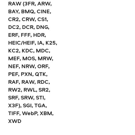
RAW (3FR, ARW,
BAY, BMQ, CINE,
CR2, CRW, CS1,
DC2, DCR, DNG,
ERF, FFF, HDR,
HEIC/HEIF, IA, K25,
KC2, KDC, MDC,
MEF, MOS, MRW,
NEF, NRW, ORF,
PEF, PXN, QTK,
RAF, RAW, RDC,
RW2, RWL, SR2,
SRF, SRW, STI,
X3F), SGI, TGA,
TIFF, WebP, XBM,
XWD