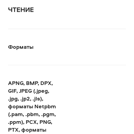
ЧТЕНИЕ
Форматы
APNG, BMP, DPX,
GIF, JPEG (.jpeg,
.jpg, .jp2, .jls),
форматы Netpbm
(.pam, .pbm, .pgm,
.ppm), PCX, PNG,
PTX, форматы