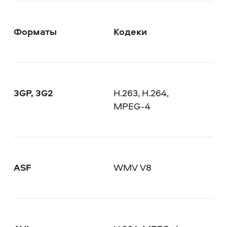
Форматы
Кодеки
3GP, 3G2
H.263, H.264,
MPEG-4
ASF
WMV V8