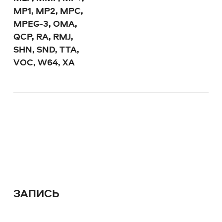
MP1, MP2, MPC,
MPEG-3, OMA,
QCP, RA, RMJ,
SHN, SND, TTA,
VOC, W64, XA
ЗАПИСЬ