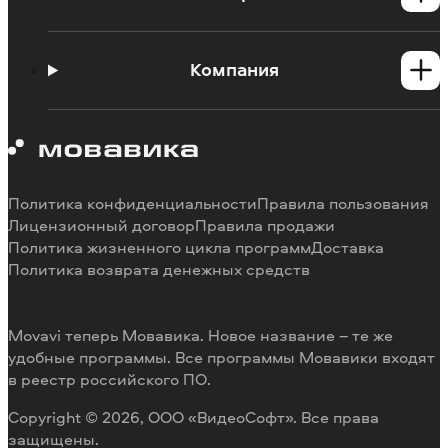
Центр поддержки
Инструкции
Компания
Познавательный портал
Ограничения пробных версий
О Мовавике
Системные требования программ
Работа в Мовавике
Отмена подписки
Наши авторы
Способы оплаты
Отзывы пользователей
Политика конфиденциальности
Правила пользования
Возврат средств
Разработка видеоредактора под заказ
Лицензионный договор
Правила продажи
Политика жизненного цикла программ
Доставка
Политика возврата денежных средств
Movavi теперь Мовавика. Новое название – те же
удобные программы. Все программы Мовавики входят
в реестр российского ПО.
Copyright © 2026, ООО «ВидеоСофт». Все права
защищены.