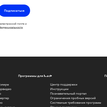
Подписаться
электронной почте и
нфиденциальности
Программы для Mac
П
симум
Центр поддержки
ервидео
Инструкции
о
Познавательный портал
вертер
Ограничения пробных версий
ео
Системные требования программ
сь экрана
Отмена подписки