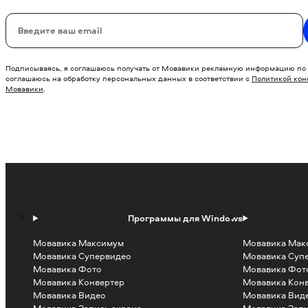
Ваш email
Подписываясь, я соглашаюсь получать от Мовавики рекламную информацию по 
соглашаюсь на обработку персональных данных в соответствии с
Политикой ко
Мовавики
.
Программы для Windows
Мовавика Максимум
Мовавика Мак
Мовавика Супервидео
Мовавика Суп
Мовавика Фото
Мовавика Фот
Мовавика Конвертер
Мовавика Кон
Мовавика Видео
Мовавика Вид
Мовавика Запись экрана
Мовавика Запи