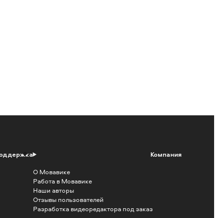
оддержка
Компания
О Мовавике
Работа в Мовавике
Наши авторы
Отзывы пользователей
Разработка видеоредактора под заказ