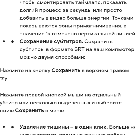
чтобы смонтировать таймлапс, показать
долгий процесс за секунды или просто
добавить в видео больше энергии. Точками
показываются зоны примагничивания, а
значение 1х отмечено вертикальной линией
Сохранение субтитров.
Сохранить
субтитры в формате SRT на ваш компьютер
можно двумя способами:
 Нажмите на кнопку
Сохранить
в верхнем правом
глу
 Нажмите правой кнопкой мыши на отдельный
убтитр или несколько выделенных и выберите
опцию
Сохранить
в меню
Удаление тишины – в один клик.
Больше н
нужно тратить время на скучную работу –