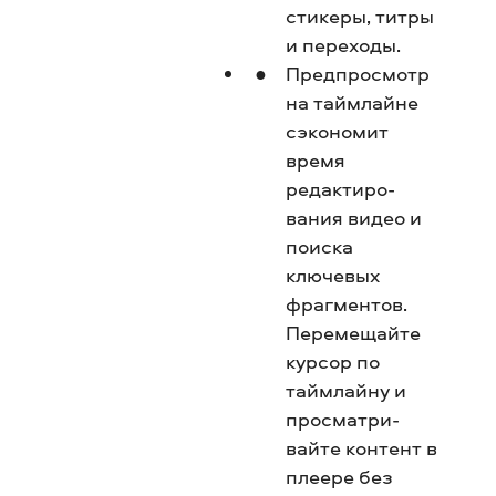
стикеры, титры
и переходы.
Предпросмотр
на таймлайне
сэкономит
время
редактиро­
вания видео и
поиска
ключевых
фрагментов.
Перемещайте
курсор по
таймлайну и
просматри­
вайте контент в
плеере без