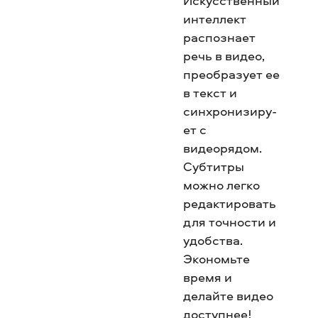
Искусственный
интеллект
распознает
речь в видео,
преобразует ее
в текст и
синхронизи­ру­
ет с
видеорядом.
Субтитры
можно легко
редактировать
для точности и
удобства.
Экономьте
время и
делайте видео
доступнее!