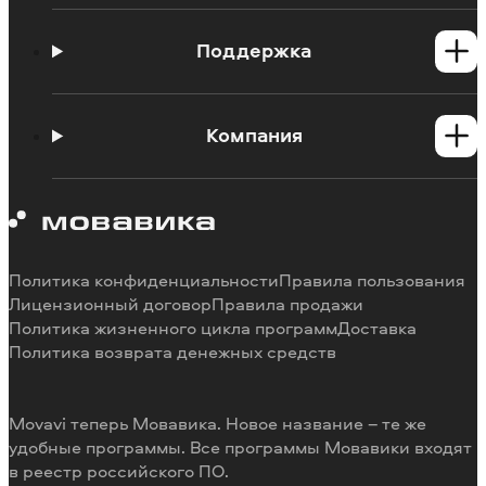
Программы для Windows
Программы для Mac
Поддержка
Центр поддержки
Инструкции
Компания
Познавательный портал
Ограничения пробных версий
О Мовавике
Системные требования программ
Работа в Мовавике
Отмена подписки
Наши авторы
Способы оплаты
Отзывы пользователей
Политика конфиденциальности
Правила пользования
Возврат средств
Разработка видеоредактора под заказ
Лицензионный договор
Правила продажи
Политика жизненного цикла программ
Доставка
Политика возврата денежных средств
Movavi теперь Мовавика. Новое название – те же
удобные программы. Все программы Мовавики входят
в реестр российского ПО.