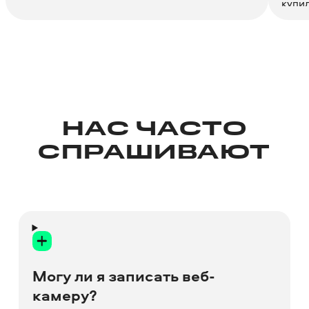
купил
быстр
досто
можно
Благ
НАС ЧАСТО
СПРАШИВАЮТ
Могу ли я записать веб-
камеру?