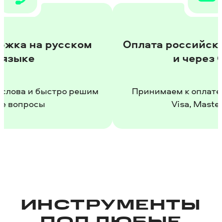
 русском
Оплата российскими кар
и через СБП
быстро решим
Принимаем к оплате Мир, Sber
ы
Visa, Mastercard
ИНСТРУМЕНТЫ