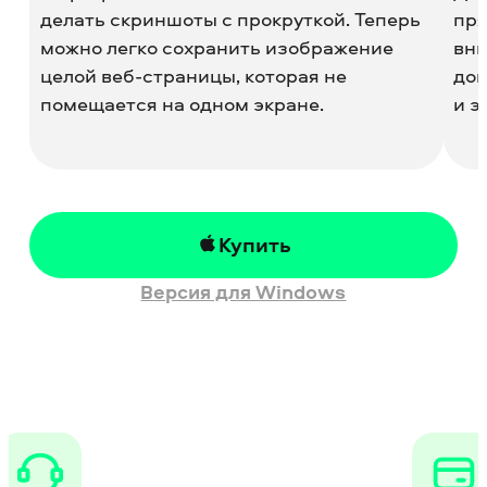
делать скриншоты с прокруткой. Теперь
пря
можно легко сохранить изображение
вни
целой веб-страницы, которая не
дон
помещается на одном экране.
и э
Купить
Версия для Windows