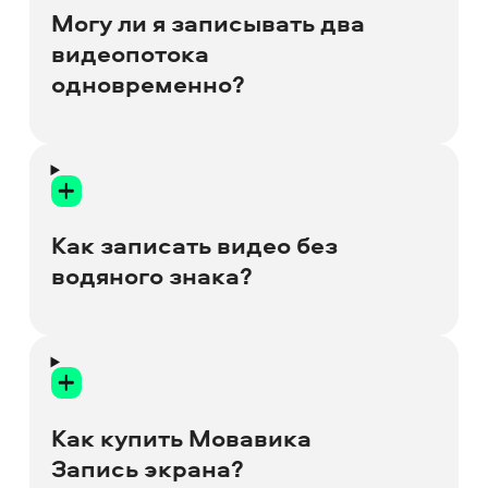
Могу ли я записывать два
видеопотока
одновременно?
Да, это возможно.
Как записать видео без
водяного знака?
Чтобы записать видео без водяного
знака, вам необходимо
приобрести
полную версию
Мовавика Запись
Как купить Мовавика
экрана
и вставить ключ активации.
Запись экрана?