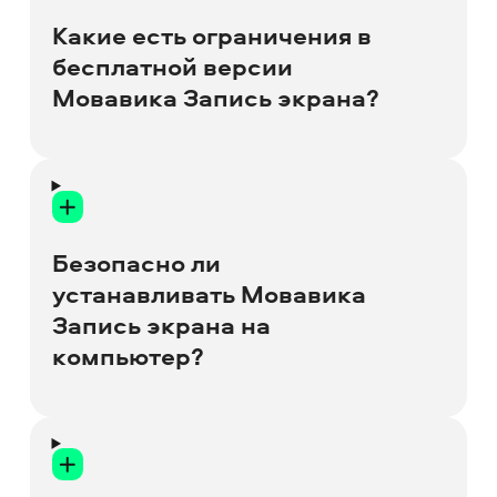
вам не нужно подключаться к
Какие есть ограничения в
интернету.
бесплатной версии
Мовавика Запись экрана?
У бесплатной версии программы есть
следующие ограничения: 7-дневный
пробный период и водяной знак на
Безопасно ли
сохранённых записях.
устанавливать Мовавика
Запись экрана на
компьютер?
Да, программа абсолютно безопасна
для вашего компьютера.