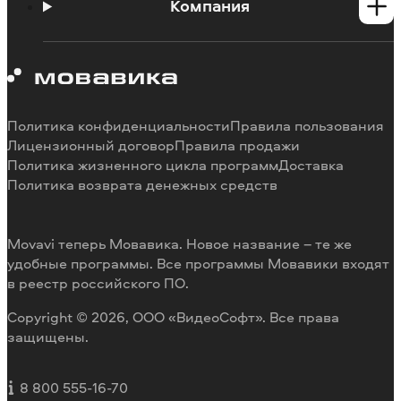
Инструкции
Компания
Познавательный портал
Ограничения пробных версий
О Мовавике
Системные требования программ
Работа в Мовавике
Отмена подписки
Наши авторы
Способы оплаты
Отзывы пользователей
Политика конфиденциальности
Правила пользования
Возврат средств
Разработка видеоредактора под заказ
Лицензионный договор
Правила продажи
Политика жизненного цикла программ
Доставка
Политика возврата денежных средств
Movavi теперь Мовавика. Новое название – те же
удобные программы. Все программы Мовавики входят
в реестр российского ПО.
Copyright © 2026, ООО «ВидеоСофт». Все права
защищены.
8 800 555-16-70