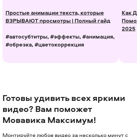
Простые анимации текста, которые
Как Д
ВЗРЫВАЮТ просмотры | Полный гайд
Помо
2025
#автосубтитры, #эффекты, #анимация,
#обрезка, #цветокоррекция
Готовы удивить всех яркими
видео? Вам поможет
Мовавика Максимум!
Монтируйте любое видео за несколько минут с