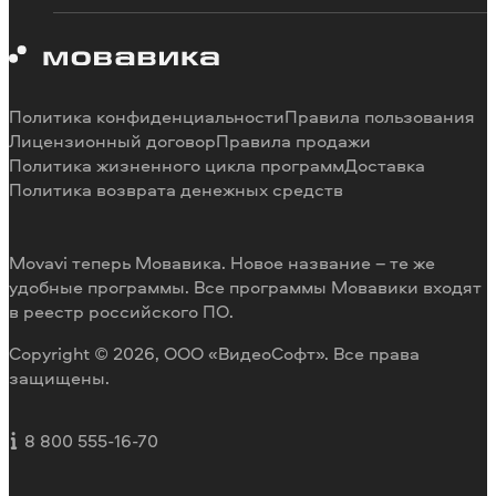
Ограничения пробных версий
О Мовавике
Системные требования программ
Работа в Мовавике
Отмена подписки
Наши авторы
Способы оплаты
Отзывы пользователей
Политика конфиденциальности
Правила пользования
Возврат средств
Разработка видеоредактора под заказ
Лицензионный договор
Правила продажи
Политика жизненного цикла программ
Доставка
Политика возврата денежных средств
Movavi теперь Мовавика. Новое название – те же
удобные программы. Все программы Мовавики входят
в реестр российского ПО.
Copyright © 2026, ООО «ВидеоСофт». Все права
защищены.
8 800 555-16-70