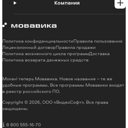
Инструкции
Компания
Познавательный портал
Ограничения пробных версий
О Мовавике
Системные требования программ
Работа в Мовавике
Отмена подписки
Наши авторы
Способы оплаты
Отзывы пользователей
Политика конфиденциальности
Правила пользования
Возврат средств
Разработка видеоредактора под заказ
Лицензионный договор
Правила продажи
Политика жизненного цикла программ
Доставка
Политика возврата денежных средств
Movavi теперь Мовавика. Новое название – те же
удобные программы. Все программы Мовавики входят
в реестр российского ПО.
Copyright © 2026, ООО «ВидеоСофт». Все права
защищены.
8 800 555-16-70