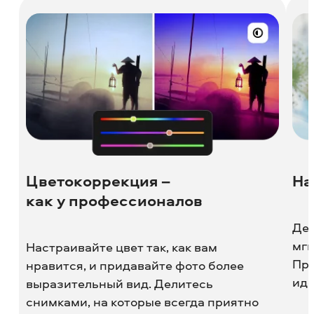
Цветокоррекция –
На
как у профессионалов
Дес
мгн
Настраивайте цвет так, как вам
При
нравится, и придавайте фото более
иде
выразительный вид. Делитесь
снимками, на которые всегда приятно