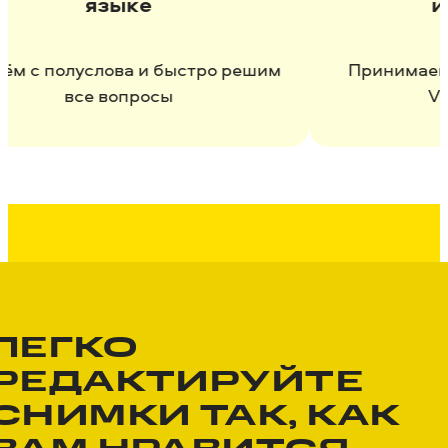
языке
и чер
полуслова и быстро решим
Принимаем к опл
все вопросы
Visa, M
ЛЕГКО
РЕДАКТИРУЙТЕ
СНИМКИ ТАК, КАК